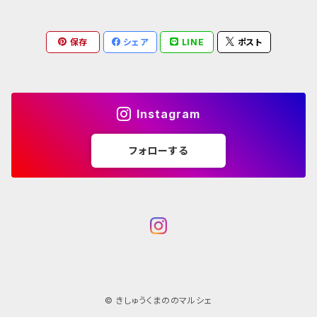
飲料
飲料・嗜好品
菓子
保存
シェア
LINE
ポスト
調味料
コーヒー
日用品
日本茶
Instagram
紅茶
フォローする
その他お茶
© きしゅうくまののマルシェ