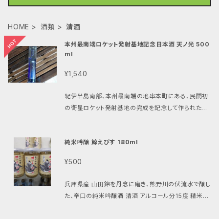
HOME
酒類
清酒
本州最南端ロケット発射基地記念日本酒 天ノ光 500
ml
¥1,540
紀伊半島南部、本州最南端の地串本町にある、民間初
の衛星ロケット発射基地の完成を記念して作られたこ
のお酒は、本州最南端の唯一の酒蔵が、大宇宙への清
らかな光を求めての思いを込めて醸した爽やかですっ
純米吟醸 鯨えびす 180ml
きりとした飲み口の日本酒です。
¥500
兵庫県産 山田錦を丹念に磨き、熊野川の伏流水で醸し
た、辛口の純米吟醸酒 清酒 アルコール分15度 精米歩
合50% 日本酒度 +3.0