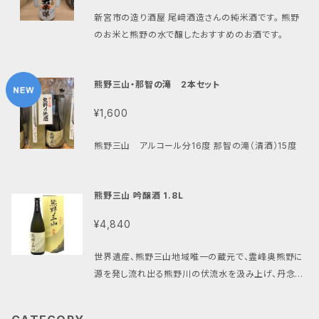
わいで彩りませんか？」 お酒は適量を心がけて、楽しく
新宮市の造り酒屋 尾﨑酒造さんの純米酒です。 熊野
お召し上がりください。 ※未成年者の飲酒は法律で禁
のお米と熊野の水で醸したおすすめのお酒です。
止されています。
熊野三山・那智の滝 2本セット
¥1,600
熊野三山 アルコール分16度 那智の滝（清酒）15度
熊野三山 吟醸酒 1.8L
¥4,840
世界遺産、熊野三山地域唯一の蔵元で、霊峰奥熊野に
源を発し流れ出る熊野川の伏流水を汲み上げ、丹念に
磨き上げた山田錦を用いて、丹精こめて醸す、伝統手造
りの吟醸酒