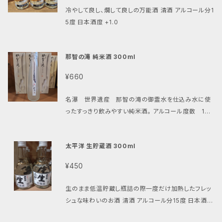
冷やして良し、燗して良しの万能酒 清酒 アルコール分1
5度 日本酒度 +1.0
那智の滝 純米酒 300ml
¥660
名瀑 世界遺産 那智の滝の御霊水を仕込み水に使
ったすっきり飲みやすい純米酒。 アルコール度数 1
5% 日本酒度＋2.0
太平洋 生貯蔵酒 300ml
¥450
生のまま低温貯蔵し瓶詰の際一度だけ加熱したフレッ
シュな味わいのお酒 清酒 アルコール分15度 日本酒度
+1.0