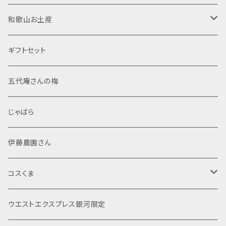
東農園 五代庵
吟醸酒
ドレッシング
梅酒
菓子
焼酎
置物
半袖Tシャツ
和歌山お土産
伊藤農園
純米大吟醸
加工粉末
米焼酎
那智黒石
果汁飲料・ジュース
スピリッツ
布製品
食品
ギフトセット
調味塩
麦焼酎
般若心経
レトルト
文房具
菓子
五代庵さんの梅
ぽん酢
芋焼酎
マスコット
般若心経
海産物加工品
線香
酒類
じゃばら
シール・ステッカー
詰め合わせ
その他
伊藤農園さん
ポストカード
米
コスくま
じゃばら
食品
ウエストエクスプレス銀河限定