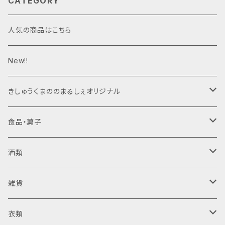
CATEGORY
人気の商品はこちら
New!!
きしゅうくまののまるしぇオリジナル
ジャム
食品・菓子
梅干し
酒類
日向屋さん
ジャム・はちみつ
清酒
雑貨
日向屋さん
純米酒
調味料
リキュール
木製品
衣類