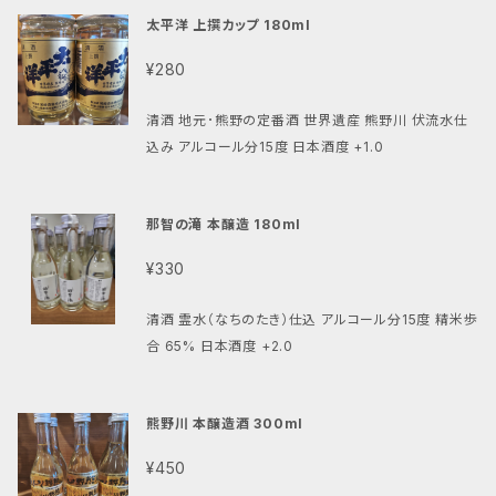
太平洋 上撰カップ 180ml
¥280
清酒 地元･熊野の定番酒 世界遺産 熊野川 伏流水仕
込み アルコール分15度 日本酒度 +1.0
那智の滝 本醸造 180ml
¥330
清酒 霊水（なちのたき）仕込 アルコール分15度 精米歩
合 65% 日本酒度 +2.0
熊野川 本醸造酒 300ml
¥450