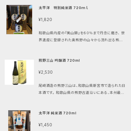
太平洋 特別純米酒 720ｍｌ
¥1,820
和歌山県内産の『美山錦』を６０％まで丹念に磨き、 世
界遺産に登録された奥熊野の山々から流れ出る熊野
川の伏流水を用いた、 米の旨味があり、キレのよいこだ
わりのお酒
熊野三山 吟醸酒 720ml
¥2,530
尾﨑酒造の熊野三山は、和歌山県新宮市で造られた日
本酒です。 和歌山県の熊野古道沿いにある、本州最南
の造り酒屋「尾﨑酒造」で生産されています。中でも今
回ご紹介する「熊野三山」は、酒蔵の中でも最高峰とさ
太平洋 純米酒 720ml
れる銘柄です。 職人たちが伝統的な技術で醸し出す、
独特のおいしさはまさに唯一無二。熊野三山巡礼の旅
¥1,450
人にもおすすめです。「古道を歩む旅を、熊野三山の味