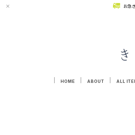
お急
HOME
ABOUT
ALL IT