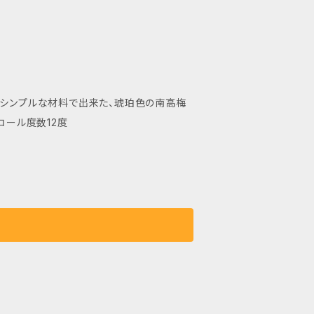
 シンプルな材料で出来た、琥珀色の南高梅
コール度数12度