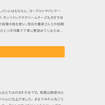
。パンにはもちろん、ヨーグルトやパンケー
す。モッツァレラやクリームチーズもおすすめ
域の自慢の桃を使い、地元の農家さんとの信頼
つひとつ手作業で丁寧に煮詰めているため、
者の架け橋となる当店の商品は、地元の農業
世界を広げましょう。 香り高い桃のコンフィ
持ちを与え、心地よいひとときを過ごしましょ
の香りにうっとりさせられます。 その美味し
しむことができるこの特別な一品は、あなたの
用しているため、色あいや風味が異なる場合
ならではのおすすめです。 和歌山県産ゆら
ジャムに仕上げました。 まるでみかん丸ごと