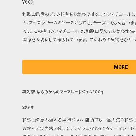
¥869
和歌山県産のブランド桃あらかわの桃をコンフィチュールに
キ、アイスクリームのソースとしても。チーズにもよく合いま
です。 この桃コンフィチュールは、和歌山県のあらかわ地
関係を大切にして作られています。 こだわりの果物をひと
素材の持ち味を最大限に引き出しています。 生産者と消費
を支える活動にも繋がっていますので、一緒に美味しい桃の
チュールで、心も満たされませんか？食べることで幸せな気
MORE
う。 酸味と甘みのバランスは絶妙で、口に入れると広がる桃
さは、お土産や贈り物にも最適です。 日本の旬の味覚を楽
食卓に彩りと華やかさをもたらします。 ※自然の果物を使
再入荷!!ゆらみかんのマーマレードジャム100g
があります。
¥869
和歌山の恵み溢れる果物ジャム 店頭でも一番人気の和歌山
みかんを果実感を残してフレッシュなとろとろマーマレード