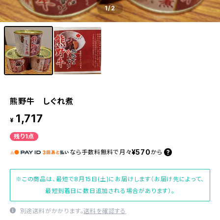
1
/2
熊野牛 しぐれ煮
1,717
¥
残り1点
¥570
なら
手数料無料で
月々
から
※この商品は、最短で8月15日(土)にお届けします（お届け先によって、
最短到着日に数日追加される場合があります）。
別途送料がかかります。
送料を確認する