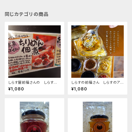
同じカテゴリの商品
しらす屋前福さんの しらすの
しらすの前福さん しらすのアヒ
佃煮各種
ージョ
¥1,080
¥1,080