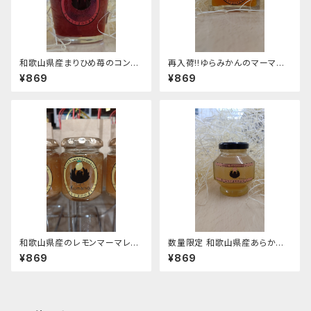
和歌山県産まりひめ苺のコンフ
再入荷!!ゆらみかんのマーマレ
ィチュール
ードジャム100g
¥869
¥869
和歌山県産のレモンマーマレー
数量限定 和歌山県産あらかわ
ド
の桃コンフィチュール
¥869
¥869