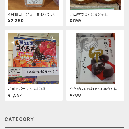
4月18日 発売 熊野アンバー
北山村のじゃばらジャム
７２０ｍｌ
¥2,350
¥799
ご当地ポテチトリオ海編！！ 勝
やたがらすの卵まんじゅう 9個
浦のまぐろ丼ポテチ・伊勢海老
入
¥1,554
¥788
ポテチ・あおさのりポテチ
CATEGORY