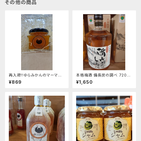
その他の商品
再入荷!!ゆらみかんのマーマレ
本格梅酒 備長炭の調べ 720㎖
ードジャム100g
ＧＩ和歌山梅酒認定商品
¥869
¥1,650