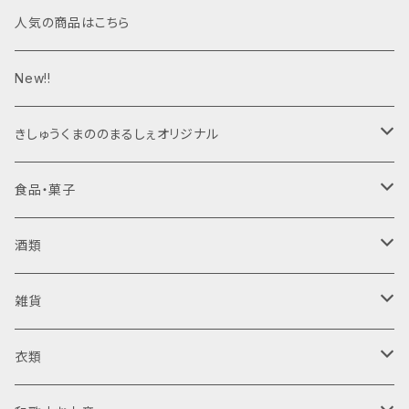
人気の商品はこちら
New!!
きしゅうくまののまるしぇオリジナル
ジャム
食品・菓子
梅干し
酒類
日向屋さん
ジャム・はちみつ
清酒
雑貨
日向屋さん
純米酒
調味料
リキュール
木製品
衣類
東農園 五代庵
吟醸酒
ドレッシング
梅酒