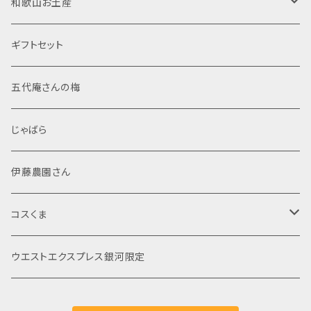
菓子
焼酎
置物
半袖Tシャツ
和歌山お土産
伊藤農園
純米大吟醸
加工粉末
米焼酎
那智黒石
果汁飲料・ジュース
スピリッツ
布製品
食品
ギフトセット
調味塩
麦焼酎
般若心経
レトルト
文房具
菓子
五代庵さんの梅
ぽん酢
芋焼酎
マスコット
般若心経
海産物加工品
線香
酒類
じゃばら
シール・ステッカー
詰め合わせ
その他
伊藤農園さん
ポストカード
米
コスくま
じゃばら
食品
ウエストエクスプレス銀河限定
飲料
飲料・嗜好品
菓子