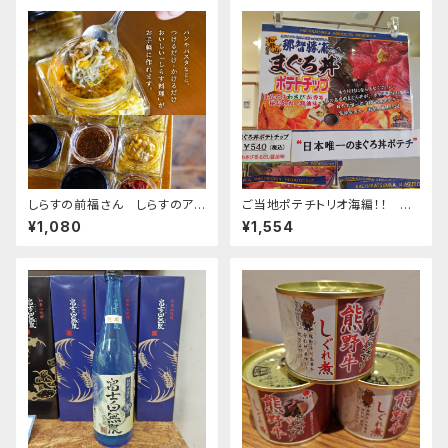
しらすの前福さん しらすのアヒ
ご当地ポテチトリオ海編！！ 勝
ージョ
浦のまぐろ丼ポテチ・伊勢海老
¥1,080
¥1,554
ポテチ・あおさのりポテチ