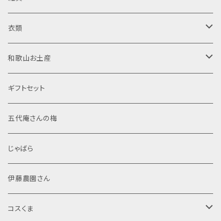
日向屋さん
純米酒
調味料
リキュール
木製品
衣類
東農園 五代庵
吟醸酒
ドレッシング
梅酒
菓子
焼酎
置物
半袖Tシャツ
和歌山お土産
伊藤農園
純米大吟醸
加工粉末
米焼酎
那智黒石
果汁飲料・ジュース
スピリッツ
布製品
食品
ギフトセット
調味塩
麦焼酎
般若心経
レトルト
文房具
菓子
五代庵さんの梅
ぽん酢
芋焼酎
マスコット
般若心経
海産物加工品
線香
酒類
じゃばら
シール・ステッカー
詰め合わせ
その他
伊藤農園さん
ポストカード
米
コスくま