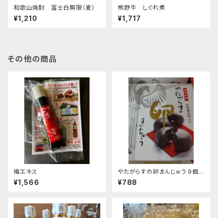
和歌山焼酎 冨士白無限（麦）
熊野牛 しぐれ煮
¥1,210
¥1,717
その他の商品
梅エキス
やたがらすの卵まんじゅう 9個
入
¥1,566
¥788