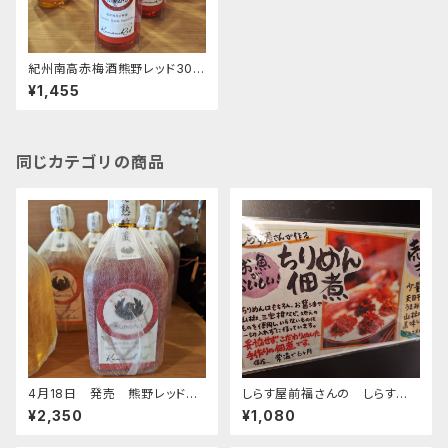
紀州南高赤梅酒熊野レッド300
ml
¥1,455
同じカテゴリの商品
4月18日 発売 熊野レッド７２
しらす屋前福さんの しらすの
０ｍｌ
佃煮各種
¥2,350
¥1,080