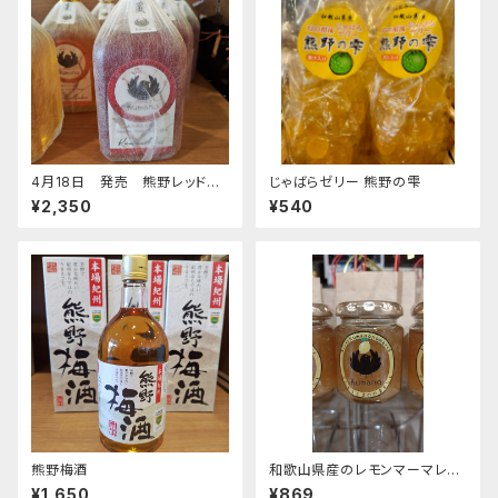
4月18日 発売 熊野レッド７２
じゃばらゼリー 熊野の雫
０ｍｌ
¥2,350
¥540
熊野梅酒
和歌山県産のレモンマーマレー
ド
¥1,650
¥869