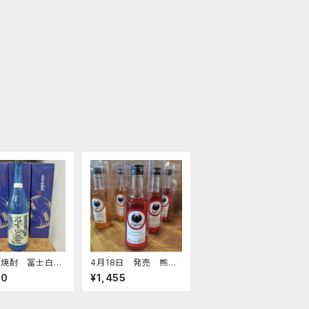
山焼酎 冨士白無
4月18日 発売 熊野
）
レッド300ml
10
¥1,455