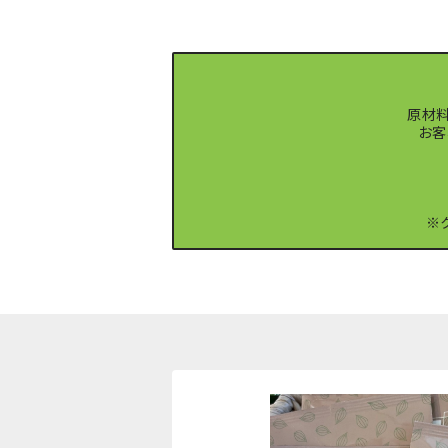
原材料
お客
※