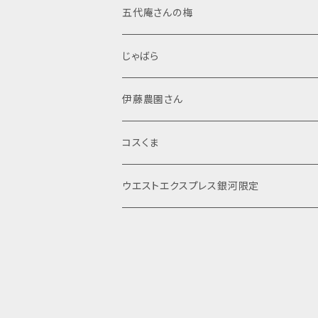
調味塩
麦焼酎
般若心経
レトルト
文房具
菓子
五代庵さんの梅
ぽん酢
芋焼酎
マスコット
般若心経
海産物加工品
線香
酒類
じゃばら
シール・ステッカー
詰め合わせ
その他
伊藤農園さん
ポストカード
米
コスくま
じゃばら
食品
ウエストエクスプレス銀河限定
飲料
飲料・嗜好品
菓子
調味料
コーヒー
日用品
日本茶