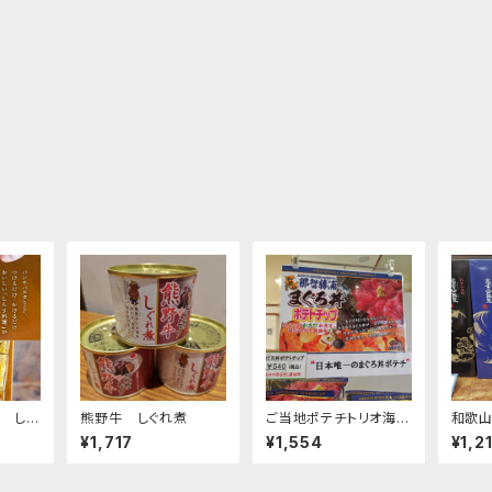
 しら
熊野牛 しぐれ煮
ご当地ポテチトリオ海
和歌
編！！ 勝浦のまぐろ丼
限（麦
¥1,717
¥1,554
¥1,2
ポテチ・伊勢海老ポテ
チ・あおさのりポテチ