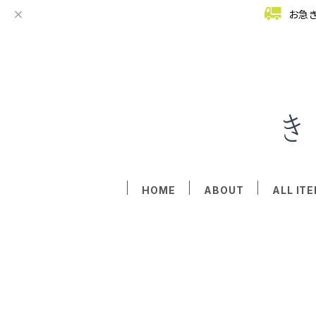
お急
HOME
ABOUT
ALL IT