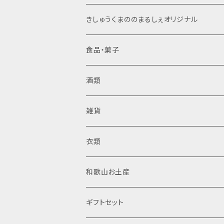
きしゅうくまののまるしぇオリジナル
ジャム
食品・菓子
梅干し
酒類
日向屋さん
ジャム・はちみつ
清酒
雑貨
日向屋さん
純米酒
調味料
リキュール
木製品
衣類
東農園 五代庵
吟醸酒
ドレッシング
梅酒
菓子
焼酎
置物
半袖Tシャツ
和歌山お土産
伊藤農園
純米大吟醸
加工粉末
米焼酎
那智黒石
果汁飲料・ジュース
スピリッツ
布製品
食品
ギフトセット