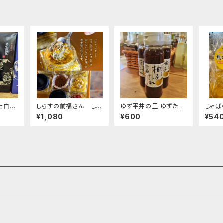
士白無
しらすの前福さん しら
ゆず平井の里 ゆずたれ
じゃば
すのアヒージョ
180ml
雫
¥1,080
¥600
¥54