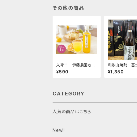
その他の商品
入荷！！ 伊藤農園さん
和歌山焼酎 冨
の 日々みかん酢
限（芋）
¥590
¥1,350
CATEGORY
人気の商品はこちら
New!!