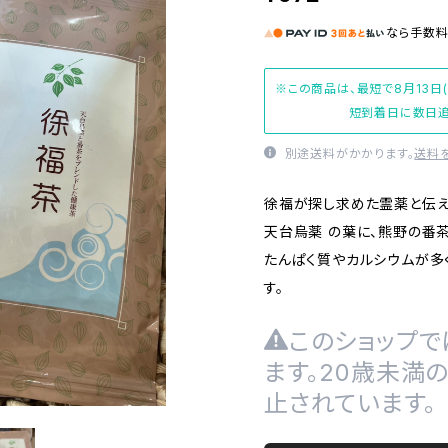
なら
手数
※この商品は、最短で8月13日
短到着日に数日追
別途送料がかかります。
送料
徐福が探し求めた霊薬と伝
天台烏薬 の葉に、熊野の番茶
たんぱく質やカルシウムが多
す。
このショップで
ます。20歳未満
止されています。