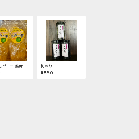
らゼリー 熊野の
梅のり
0
¥850