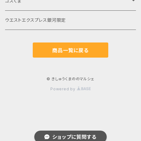
米
コスくま
じゃばら
食品
ウエストエクスプレス銀河限定
飲料
飲料・嗜好品
菓子
商品一覧に戻る
調味料
コーヒー
日用品
日本茶
© きしゅうくまののマルシェ
Powered by
紅茶
その他お茶
ショップに質問する