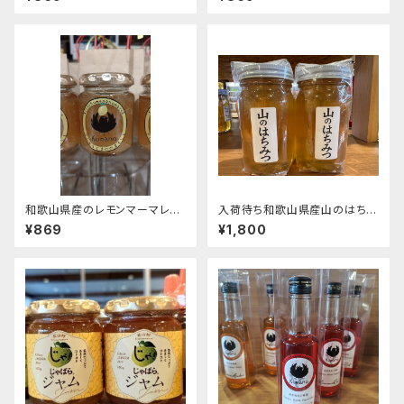
の桃コンフィチュール
ム100g
和歌山県産のレモンマーマレー
入荷待ち和歌山県産山のはちみ
ド
つ３００ｇ
¥869
¥1,800