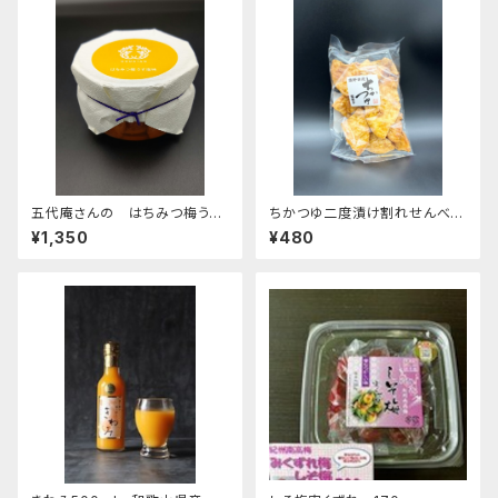
五代庵さんの はちみつ梅うす
ちかつゆ二度漬け割れせんべい
しお味 130g
120g
¥1,350
¥480