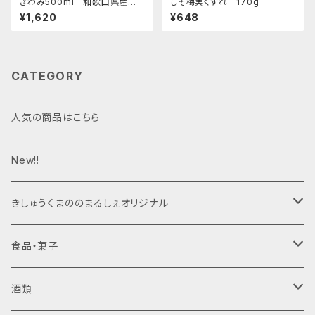
きわみ500ml 和歌山県産み
しそ梅実くずれ 170g
かん100％ストレートジュース
¥1,620
¥648
CATEGORY
人気の商品はこちら
New!!
きしゅうくまののまるしぇオリジナル
ジャム
食品・菓子
梅干し
酒類