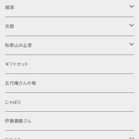
日向屋さん
ジャム・はちみつ
清酒
雑貨
日向屋さん
純米酒
調味料
リキュール
木製品
衣類
東農園 五代庵
吟醸酒
ドレッシング
梅酒
菓子
焼酎
置物
半袖Tシャツ
和歌山お土産
伊藤農園
純米大吟醸
加工粉末
米焼酎
那智黒石
果汁飲料・ジュース
スピリッツ
布製品
食品
ギフトセット
調味塩
麦焼酎
般若心経
レトルト
文房具
菓子
五代庵さんの梅
ぽん酢
芋焼酎
マスコット
般若心経
海産物加工品
線香
酒類
じゃばら
シール・ステッカー
詰め合わせ
その他
伊藤農園さん
ポストカード