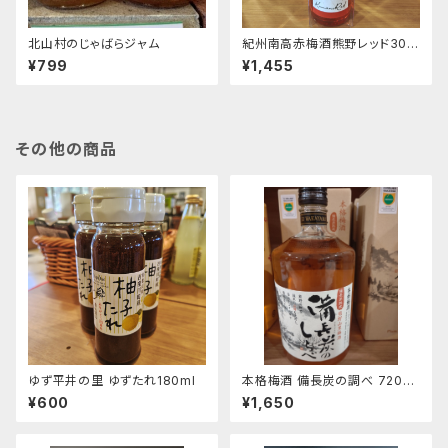
北山村のじゃばらジャム
紀州南高赤梅酒熊野レッド300
ml
¥799
¥1,455
その他の商品
ゆず平井の里 ゆずたれ180ml
本格梅酒 備長炭の調べ 720㎖
ＧＩ和歌山梅酒認定商品
¥600
¥1,650