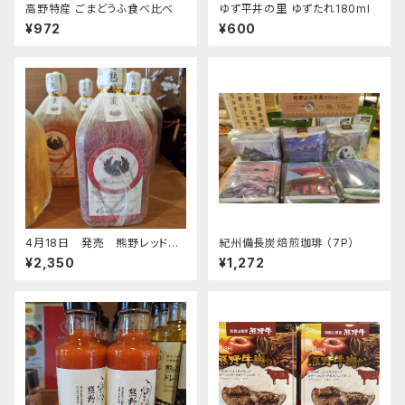
高野特産 ごまどうふ食べ比べ
ゆず平井の里 ゆずたれ180ml
¥972
¥600
4月18日 発売 熊野レッド７２
紀州備長炭焙煎珈琲 （7P）
０ｍｌ
¥2,350
¥1,272