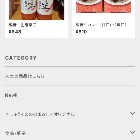
熊野 生唐辛子
熊野牛カレー (甘口) ・（辛口）
¥648
¥810
CATEGORY
人気の商品はこちら
New!!
きしゅうくまののまるしぇオリジナル
ジャム
食品・菓子