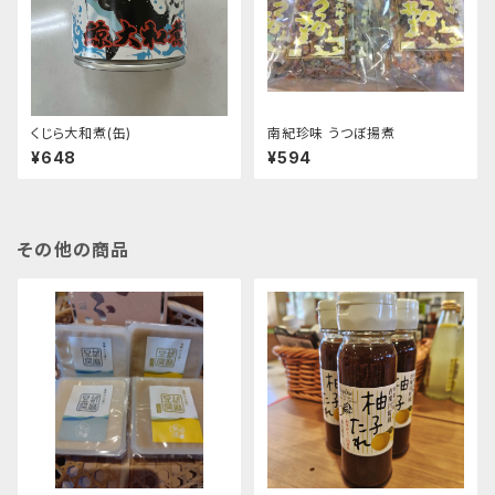
くじら大和煮(缶)
南紀珍味 うつぼ揚煮
¥648
¥594
その他の商品