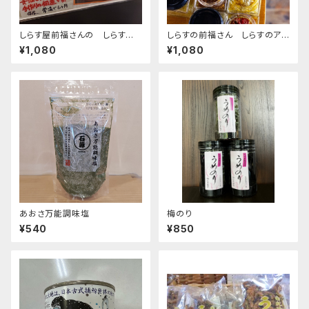
しらす屋前福さんの しらすの
しらすの前福さん しらすのアヒ
佃煮各種
ージョ
¥1,080
¥1,080
あおさ万能調味塩
梅のり
¥540
¥850