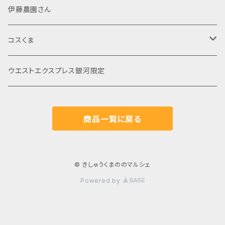
シール・ステッカー
詰め合わせ
その他
伊藤農園さん
ポストカード
米
コスくま
じゃばら
食品
ウエストエクスプレス銀河限定
飲料
飲料・嗜好品
菓子
商品一覧に戻る
調味料
コーヒー
日用品
日本茶
© きしゅうくまののマルシェ
Powered by
紅茶
その他お茶