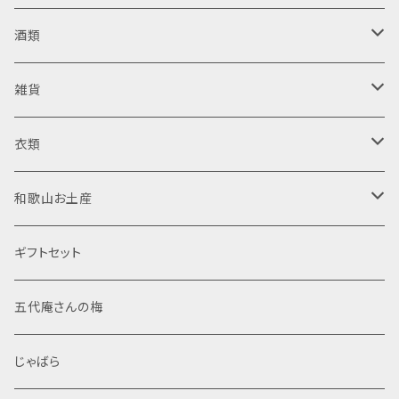
梅干し
酒類
日向屋さん
ジャム・はちみつ
清酒
雑貨
日向屋さん
純米酒
調味料
リキュール
木製品
衣類
東農園 五代庵
吟醸酒
ドレッシング
梅酒
菓子
焼酎
置物
半袖Tシャツ
和歌山お土産
伊藤農園
純米大吟醸
加工粉末
米焼酎
那智黒石
果汁飲料・ジュース
スピリッツ
布製品
食品
ギフトセット
調味塩
麦焼酎
般若心経
レトルト
文房具
菓子
五代庵さんの梅
ぽん酢
芋焼酎
マスコット
般若心経
海産物加工品
線香
酒類
じゃばら