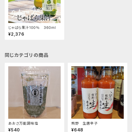
じゃばら果汁100％ 360ml
¥2,376
同じカテゴリの商品
あおさ万能調味塩
熊野 生唐辛子
¥540
¥648