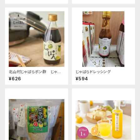
北山村じゃばらポン酢 じゃぽ
じゃばらドレッシング
ん
¥626
¥594