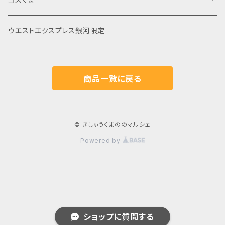
じゃばら
食品
ウエストエクスプレス銀河限定
飲料
飲料・嗜好品
菓子
商品一覧に戻る
調味料
コーヒー
日用品
日本茶
© きしゅうくまののマルシェ
Powered by
紅茶
その他お茶
ショップに質問する