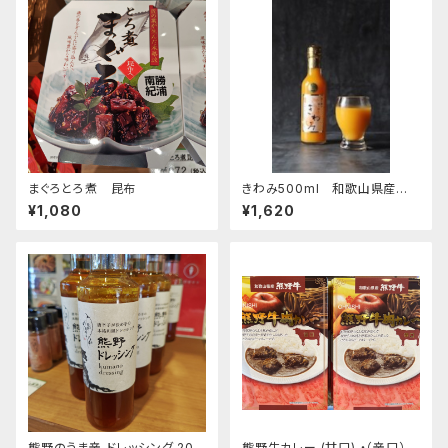
まぐろとろ煮 昆布
きわみ500ml 和歌山県産み
かん100％ストレートジュース
¥1,080
¥1,620
熊野のうま辛 ドレッシング 200
熊野牛カレー (甘口) ・（辛口）