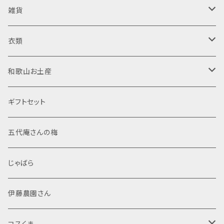
日向屋さん
ジャム・はちみつ
清酒
雑貨
日向屋さん
純米酒
調味料
リキュール
木製品
衣類
東農園 五代庵
吟醸酒
ドレッシング
梅酒
菓子
焼酎
置物
半袖Tシャツ
和歌山お土産
伊藤農園
純米大吟醸
加工粉末
米焼酎
那智黒石
果汁飲料・ジュース
スピリッツ
布製品
食品
ギフトセット
調味塩
麦焼酎
般若心経
レトルト
文房具
菓子
五代庵さんの梅
ぽん酢
芋焼酎
マスコット
般若心経
海産物加工品
線香
酒類
じゃばら
シール・ステッカー
詰め合わせ
その他
伊藤農園さん
ポストカード
米
コスくま