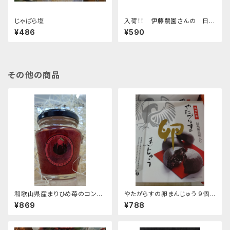
じゃばら塩
入荷！！ 伊藤農園さんの 日々
みかん酢
¥486
¥590
その他の商品
和歌山県産まりひめ苺のコンフ
やたがらすの卵まんじゅう 9個
ィチュール
入
¥869
¥788