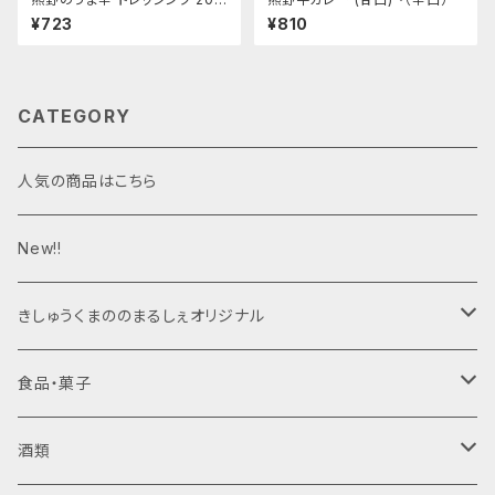
ml
¥723
¥810
CATEGORY
人気の商品はこちら
New!!
きしゅうくまののまるしぇオリジナル
ジャム
食品・菓子
梅干し
酒類