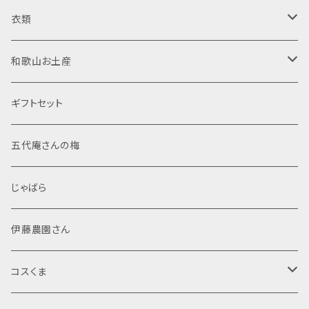
日向屋さん
純米酒
調味料
リキュール
木製品
衣類
東農園 五代庵
吟醸酒
ドレッシング
梅酒
菓子
焼酎
置物
半袖Tシャツ
和歌山お土産
伊藤農園
純米大吟醸
加工粉末
米焼酎
那智黒石
果汁飲料・ジュース
スピリッツ
布製品
食品
ギフトセット
調味塩
麦焼酎
般若心経
レトルト
文房具
菓子
五代庵さんの梅
ぽん酢
芋焼酎
マスコット
般若心経
海産物加工品
線香
酒類
じゃばら
シール・ステッカー
詰め合わせ
その他
伊藤農園さん
ポストカード
米
コスくま