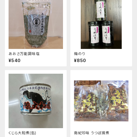
あおさ万能調味塩
梅のり
¥540
¥850
くじら大和煮(缶)
南紀珍味 うつぼ揚煮