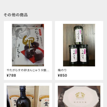
その他の商品
やたがらすの卵まんじゅう 9個
梅のり
入
¥788
¥850