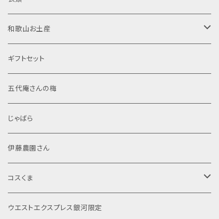
東農園 五代庵
吟醸酒
ドレッシング
梅酒
菓子
焼酎
置物
半袖Tシャツ
和歌山お土産
伊藤農園
純米大吟醸
加工粉末
米焼酎
那智黒石
果汁飲料・ジュース
スピリッツ
布製品
食品
ギフトセット
調味塩
麦焼酎
般若心経
レトルト
文房具
菓子
五代庵さんの梅
ぽん酢
芋焼酎
マスコット
般若心経
海産物加工品
線香
酒類
じゃばら
シール・ステッカー
詰め合わせ
その他
伊藤農園さん
ポストカード
米
コスくま
じゃばら
食品
ウエストエクスプレス銀河限定