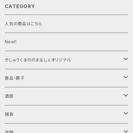
CATEGORY
人気の商品はこちら
New!!
きしゅうくまののまるしぇオリジナル
ジャム
食品・菓子
梅干し
酒類
日向屋さん
ジャム・はちみつ
清酒
雑貨
日向屋さん
純米酒
調味料
リキュール
木製品
衣類