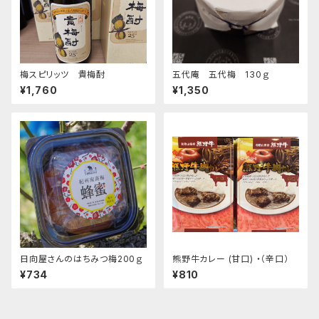
梅スピリッツ 貴梅酎
五代庵 五代梅 130ｇ
¥1,760
¥1,350
日向屋さんのはちみつ梅200ｇ
熊野牛カレー (甘口) ・（辛口）
¥734
¥810