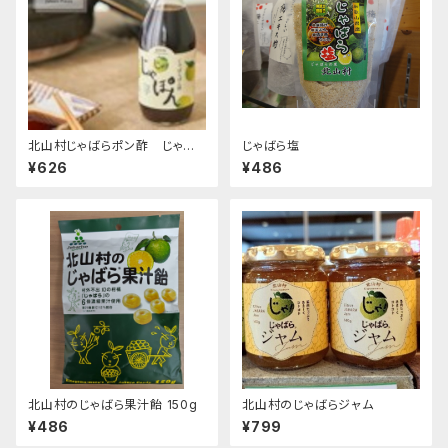
北山村じゃばらポン酢 じゃぽ
じゃばら塩
ん
¥626
¥486
北山村のじゃばら果汁飴 150g
北山村のじゃばらジャム
¥486
¥799