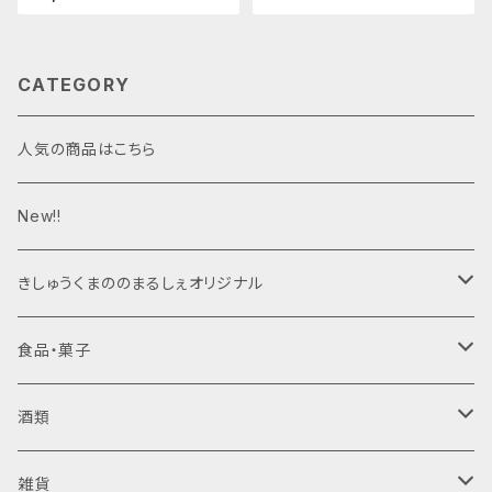
ｇ１個
CATEGORY
人気の商品はこちら
New!!
きしゅうくまののまるしぇオリジナル
ジャム
食品・菓子
梅干し
酒類
日向屋さん
ジャム・はちみつ
清酒
雑貨