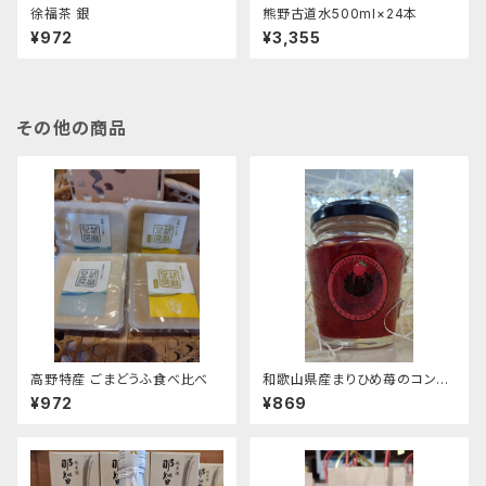
徐福茶 銀
熊野古道水500ml×24本
¥972
¥3,355
その他の商品
高野特産 ごまどうふ食べ比べ
和歌山県産まりひめ苺のコンフ
ィチュール
¥972
¥869