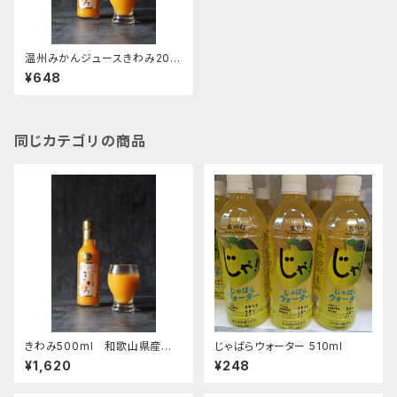
温州みかんジュースきわみ200
ml
¥648
同じカテゴリの商品
きわみ500ml 和歌山県産み
じゃばらウォーター 510ml
かん100％ストレートジュース
¥1,620
¥248