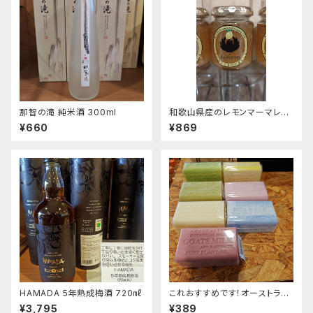
那智の滝 純米酒 300ml
和歌山県産のレモンマーマレー
ド
¥660
¥869
HAMADA 5年熟成梅酒 720㎖
これおすすめです！オーストラリ
アンボタニカルバーソープ２００
¥3,795
¥389