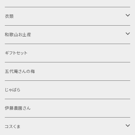
日向屋さん
純米酒
調味料
リキュール
木製品
衣類
東農園 五代庵
吟醸酒
ドレッシング
梅酒
菓子
焼酎
置物
半袖Tシャツ
和歌山お土産
伊藤農園
純米大吟醸
加工粉末
米焼酎
那智黒石
果汁飲料・ジュース
スピリッツ
布製品
食品
ギフトセット
調味塩
麦焼酎
般若心経
レトルト
文房具
菓子
五代庵さんの梅
ぽん酢
芋焼酎
マスコット
般若心経
海産物加工品
線香
酒類
じゃばら
シール・ステッカー
詰め合わせ
その他
伊藤農園さん
ポストカード
米
コスくま