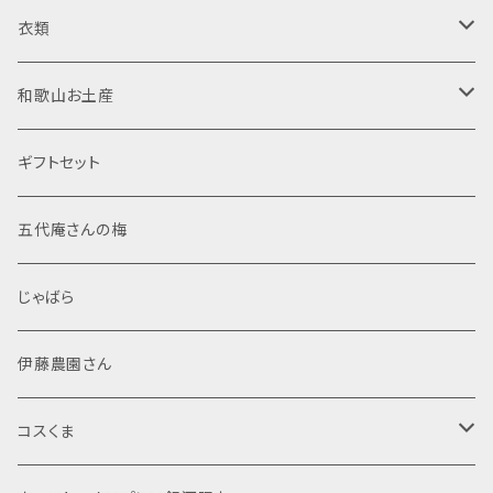
日向屋さん
純米酒
調味料
リキュール
木製品
衣類
東農園 五代庵
吟醸酒
ドレッシング
梅酒
菓子
焼酎
置物
半袖Tシャツ
和歌山お土産
伊藤農園
純米大吟醸
加工粉末
米焼酎
那智黒石
果汁飲料・ジュース
スピリッツ
布製品
食品
ギフトセット
調味塩
麦焼酎
般若心経
レトルト
文房具
菓子
五代庵さんの梅
ぽん酢
芋焼酎
マスコット
般若心経
海産物加工品
線香
酒類
じゃばら
シール・ステッカー
詰め合わせ
その他
伊藤農園さん
ポストカード
米
コスくま