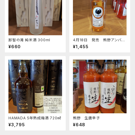
那智の滝 純米酒 300ml
4月18日 発売 熊野アンバー
３００ｍｌ
¥660
¥1,455
HAMADA 5年熟成梅酒 720㎖
熊野 生唐辛子
¥3,795
¥648