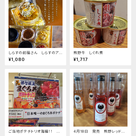
しらすの前福さん しらすのアヒ
熊野牛 しぐれ煮
ージョ
¥1,080
¥1,717
ご当地ポテチトリオ海編！！ 勝
4月18日 発売 熊野レッド30
浦のまぐろ丼ポテチ・伊勢海老
0ml