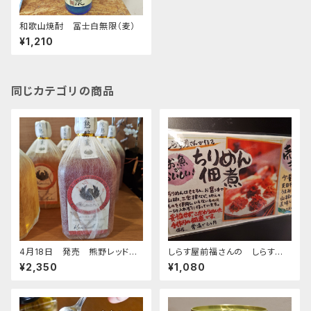
和歌山焼酎 冨士白無限（麦）
¥1,210
同じカテゴリの商品
4月18日 発売 熊野レッド７２
しらす屋前福さんの しらすの
０ｍｌ
佃煮各種
¥2,350
¥1,080