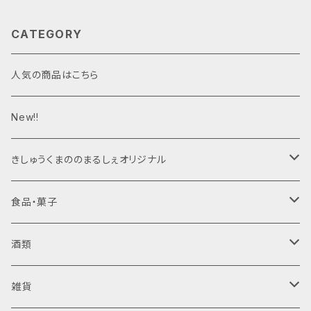
CATEGORY
人気の商品はこちら
New!!
きしゅうくまののまるしぇオリジナル
ジャム
食品・菓子
梅干し
酒類
日向屋さん
ジャム・はちみつ
清酒
雑貨