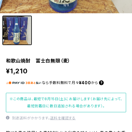
1
/1
和歌山焼酎 冨士白無限（麦）
¥1,210
¥400
なら
手数料無料で
月々
から
※この商品は、最短で8月15日(土)にお届けします（お届け先によって、
最短到着日に数日追加される場合があります）。
別途送料がかかります。
送料を確認する